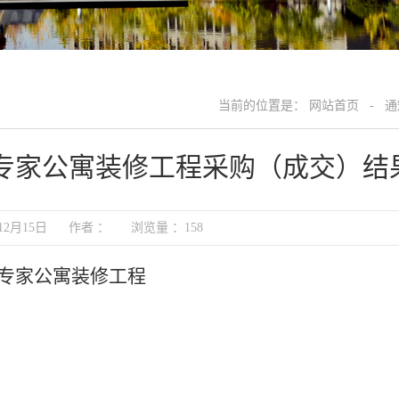
当前的位置是：
网站首页
-
通
专家公寓装修工程采购（成交）结
年12月15日 作者 ： 浏览量 ：
158
套专家公寓装修工程